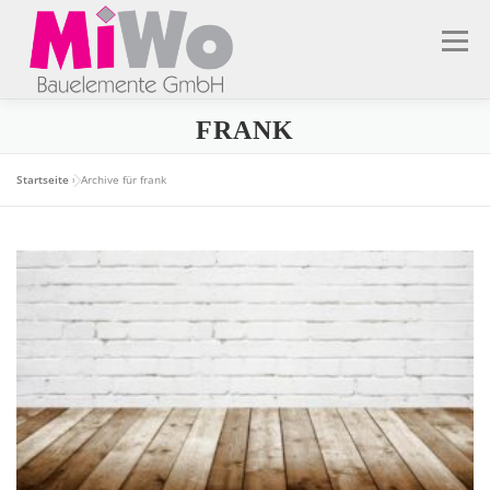
Zum
Inhalt
Menü
springen
FRANK
STARTSEITE
ANGEBOTE
LEISTUNGEN
SERVICE
HEBEBÜHNEN
Startseite
»
Archive für frank
IMPRESSUM